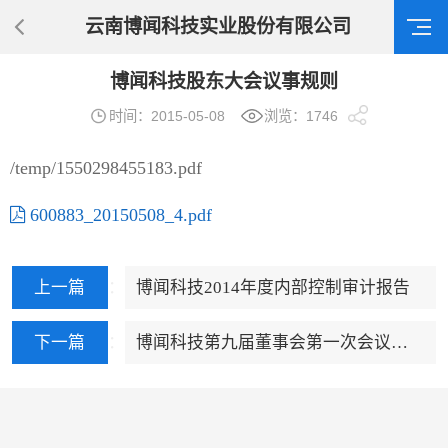
云南博闻科技实业股份有限公司
博闻科技股东大会议事规则
时间：2015-05-08
浏览：1746
/temp/1550298455183.pdf
600883_20150508_4.pdf
上一篇
：
博闻科技2014年度内部控制审计报告
下一篇
：
博闻科技第九届董事会第一次会议决议公告