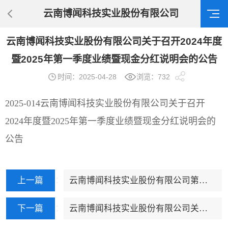
云南博闻科技实业股份有限公司
云南博闻科技实业股份有限公司关于召开2024年度
暨2025年第一季度业绩暨现金分红说明会的公告
时间：2025-04-28
浏览：732
2025-014云南博闻科技实业股份有限公司关于召开
2024年度暨2025年第一季度业绩暨现金分红说明会的
公告
上一篇
：
云南博闻科技实业股份有限公司第十二届董事会第七次会议决议公告
下一篇
：
云南博闻科技实业股份有限公司关于召开2024年年度股东大会通知